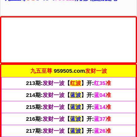
九五至尊
959505.com
发财一波
213期:
发财一波
【
红波
】开:
红35
准
214期:
发财一波
【
蓝波
】开:
蓝04
准
215期:
发财一波
【
蓝波
】开:
蓝14
准
216期:
发财一波
【
蓝波
】开:
蓝37
准
217期:
发财一波
【
蓝波
】开:
蓝26
准