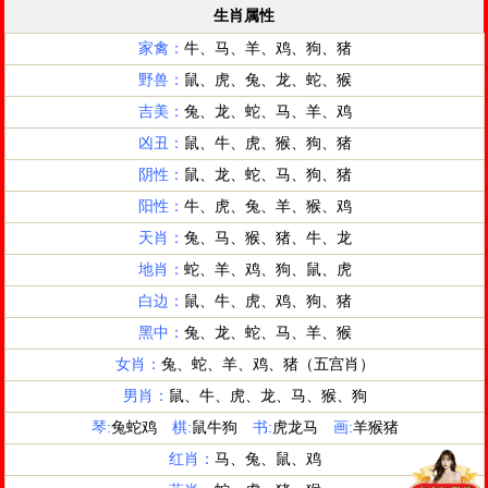
生肖属性
家禽：
牛、马、羊、鸡、狗、猪
野兽：
鼠、虎、兔、龙、蛇、猴
吉美：
兔、龙、蛇、马、羊、鸡
凶丑：
鼠、牛、虎、猴、狗、猪
阴性：
鼠、龙、蛇、马、狗、猪
阳性：
牛、虎、兔、羊、猴、鸡
天肖：
兔、马、猴、猪、牛、龙
地肖：
蛇、羊、鸡、狗、鼠、虎
白边：
鼠、牛、虎、鸡、狗、猪
黑中：
兔、龙、蛇、马、羊、猴
女肖：
兔、蛇、羊、鸡、猪（五宫肖）
男肖：
鼠、牛、虎、龙、马、猴、狗
琴:
兔蛇鸡
棋:
鼠牛狗
书:
虎龙马
画:
羊猴猪
红肖：
马、兔、鼠、鸡