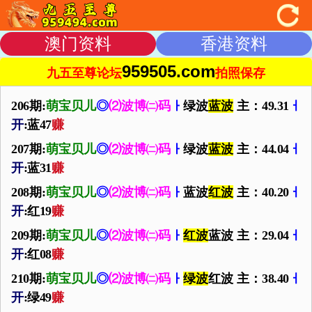
澳门资料
香港资料
959505.com
九五至尊论坛
拍照保存
206期:
萌宝贝儿
◎
⑵波博㈡码
ㅏ
绿波
蓝波
主：49.31
ㅓ
开
:蓝47
赚
207期:
萌宝贝儿
◎
⑵波博㈡码
ㅏ
绿波
蓝波
主：44.04
ㅓ
开
:蓝31
赚
208期:
萌宝贝儿
◎
⑵波博㈡码
ㅏ
蓝波
红波
主：40.20
ㅓ
开
:红19
赚
209期:
萌宝贝儿
◎
⑵波博㈡码
ㅏ
红波
蓝波 主：29.04
ㅓ
开
:红08
赚
210期:
萌宝贝儿
◎
⑵波博㈡码
ㅏ
绿波
红波 主：38.40
ㅓ
开
:绿49
赚