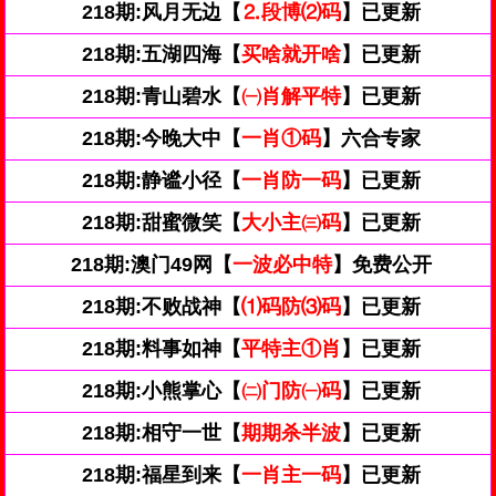
218期:风月无边【
⒉段博⑵码
】已更新
218期:五湖四海【
买啥就开啥
】已更新
218期:青山碧水【
㈠肖解平特
】已更新
218期:今晚大中【
一肖①码
】六合专家
218期:静谧小径【
一肖防一码
】已更新
218期:甜蜜微笑【
大小主㈢码
】已更新
218期:澳门49网【
一波必中特
】免费公开
218期:不败战神【
⑴码防⑶码
】已更新
218期:料事如神【
平特主①肖
】已更新
218期:小熊掌心【
㈡门防㈠码
】已更新
218期:相守一世【
期期杀半波
】已更新
218期:福星到来【
一肖主一码
】已更新