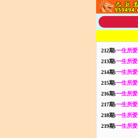
212期:
一生所爱
213期:
一生所爱
214期:
一生所爱
215期:
一生所爱
216期:
一生所爱
217期:
一生所爱
218期:
一生所爱
219期:
一生所爱