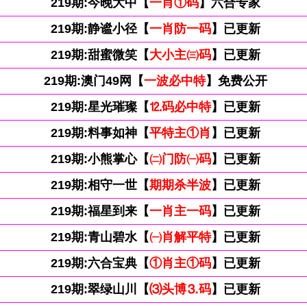
219期:今晚大中【
一肖①码
】六合专家
219期:静谧小径【
一肖防一码
】已更新
219期:甜蜜微笑【
大小主㈢码
】已更新
219期:澳门49网【
一波必中特
】免费公开
219期:星光璀璨【
⒓码必中特
】已更新
219期:料事如神【
平特主①肖
】已更新
219期:小熊掌心【
㈡门防㈠码
】已更新
219期:相守一世【
期期杀半波
】已更新
219期:福星到来【
一肖主一码
】已更新
219期:青山碧水【
㈠肖解平特
】已更新
219期:六合宝典【
①肖主①码
】已更新
219期:翠绿山川【
⑶头博⒊码
】已更新