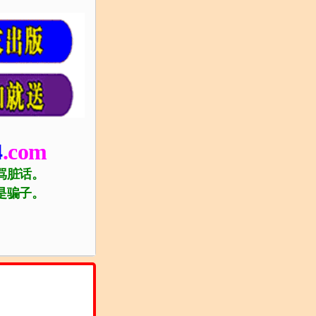
4
.com
骂脏话。
是骗子。