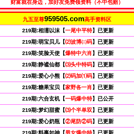
财富就在身边，加好友免费领资料（不中包赔）
959505.com
九五至尊
高手资料区
219期:相濡以沫【
一尾中平特
】已更新
219期:萌宝贝儿【
⑵波博㈡码
】已更新
219期:笑脸天使【
爆特中六肖
】已更新
219期:静谧仙都【
⑶头中特码
】已更新
219期:爱心小熊【
⑵码加⑴码
】已更新
219期:糖果宝贝【
家野各一肖
】已更新
219期:六合玄机【
一码爆中特
】已公开
219期:梦幻甜蜜【
⑶个半单双
】已更新
219期:爱心奶瓶【
②尾防②码
】已更新
219期:料事如神【
男女爆中特
】已更新