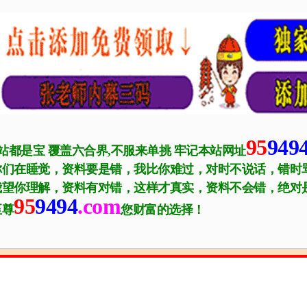
95
949
本站都是宝 覆盖六合界,不服来单挑 牢记本站网址
你们在睡觉，资料要是错，我比你难过，对时不说话，错时
我望你理解，资料有对错，这样才真实，资料不会错，绝对
95
9494
.com
至尊
您财富的选择！