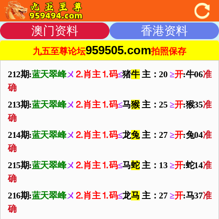
澳门资料
香港资料
959505.com
九五至尊论坛
拍照保存
212期:
蓝天翠峰
ㄨ
⒉肖主⒈码
≤
猪
牛
主：20
≥
开
:牛06
准
确
213期:
蓝天翠峰
ㄨ
⒉肖主⒈码
≤
马
猴
主：25
≥
开
:猴35
准
确
214期:
蓝天翠峰
ㄨ
⒉肖主⒈码
≤
龙
兔
主：27
≥
开
:兔04
准
确
215期:
蓝天翠峰
ㄨ
⒉肖主⒈码
≤
马
蛇
主：13
≥
开
:蛇14
准
确
216期:
蓝天翠峰
ㄨ
⒉肖主⒈码
≤
龙
马
主：27
≥
开
:马37
准
确