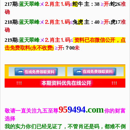
217期:
蓝天翠峰
ㄨ
⒉肖主⒈码
≤
蛇
牛 主：38
≥
开
:蛇26
准
确
218期:
蓝天翠峰
ㄨ
⒉肖主⒈码
≤
兔
虎
主：40
≥
开
:虎17
准
确
219期:
蓝天翠峰
ㄨ
⒉肖主⒈码
≤
资料已在微信公开，点
击免费取料(永不收费)
≥
开
:？00
未
95
9494
.com
敬请一直关注九五至尊
你的财富
选择
我的实力你们已经见证了，不管肖还是码，都难不倒