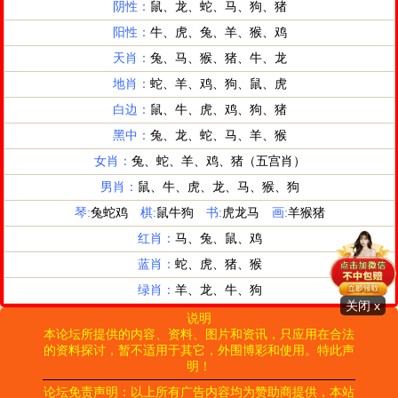
阴性：
鼠、龙、蛇、马、狗、猪
阳性：
牛、虎、兔、羊、猴、鸡
天肖：
兔、马、猴、猪、牛、龙
地肖：
蛇、羊、鸡、狗、鼠、虎
白边：
鼠、牛、虎、鸡、狗、猪
黑中：
兔、龙、蛇、马、羊、猴
女肖：
兔、蛇、羊、鸡、猪（五宫肖）
男肖：
鼠、牛、虎、龙、马、猴、狗
琴:
兔蛇鸡
棋:
鼠牛狗
书:
虎龙马
画:
羊猴猪
红肖：
马、兔、鼠、鸡
蓝肖：
蛇、虎、猪、猴
绿肖：
羊、龙、牛、狗
关闭 x
说明
本论坛所提供的内容、资料、图片和资讯，只应用在合法
的资料探讨，暂不适用于其它，外围博彩和使用。特此声
明！
论坛免责声明：以上所有广告内容均为赞助商提供，本站