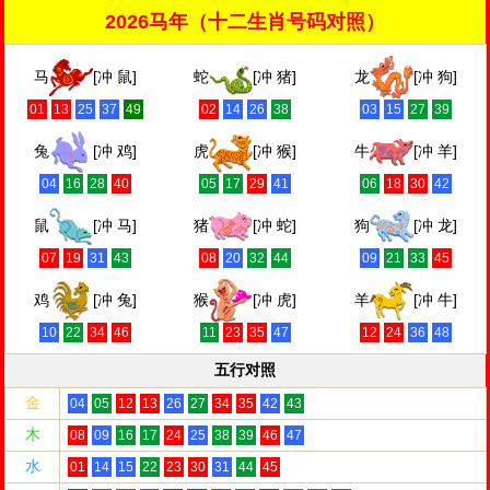
2026马年（十二生肖号码对照）
马
[冲 鼠]
蛇
[冲 猪]
龙
[冲 狗]
01
13
25
37
49
02
14
26
38
03
15
27
39
兔
[冲 鸡]
虎
[冲 猴]
牛
[冲 羊]
04
16
28
40
05
17
29
41
06
18
30
42
鼠
[冲 马]
猪
[冲 蛇]
狗
[冲 龙]
07
19
31
43
08
20
32
44
09
21
33
45
鸡
[冲 兔]
猴
[冲 虎]
羊
[冲 牛]
10
22
34
46
11
23
35
47
12
24
36
48
五行对照
金
04
05
12
13
26
27
34
35
42
43
木
08
09
16
17
24
25
38
39
46
47
水
01
14
15
22
23
30
31
44
45