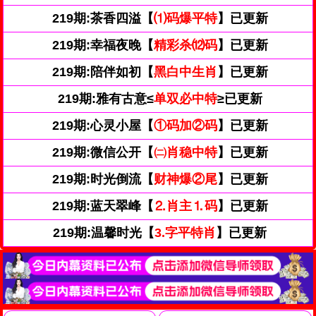
219期:茶香四溢【
⑴码爆平特
】已更新
219期:幸福夜晚【
精彩杀⑿码
】已更新
219期:陪伴如初【
黑白中生肖
】已更新
219期:雅有古意≤
单双必中特
≥已更新
219期:心灵小屋【
①码加②码
】已更新
219期:微信公开【
㈡肖稳中特
】已更新
219期:时光倒流【
财神爆②尾
】已更新
219期:蓝天翠峰【
⒉肖主⒈码
】已更新
219期:温馨时光【
3.字平特肖
】已更新