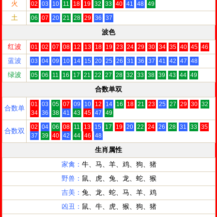
火
02
03
10
11
18
19
32
33
40
41
48
49
土
06
07
20
21
28
29
36
37
波色
红波
01
02
07
08
12
13
18
19
23
24
29
30
34
35
40
45
46
蓝波
03
04
09
10
14
15
20
25
26
31
36
37
41
42
47
48
绿波
05
06
11
16
17
21
22
27
28
32
33
38
39
43
44
49
合数单双
01
03
05
07
09
10
12
14
16
18
21
23
25
27
29
30
32
合数单
34
36
38
41
43
45
47
49
02
04
06
08
11
13
15
17
19
20
22
24
26
28
31
33
35
合数双
37
39
40
42
44
46
48
生肖属性
家禽：
牛、马、羊、鸡、狗、猪
野兽：
鼠、虎、兔、龙、蛇、猴
吉美：
兔、龙、蛇、马、羊、鸡
凶丑：
鼠、牛、虎、猴、狗、猪