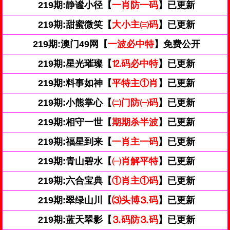
219期:静谧小径【
一肖防一码
】已更新
219期:甜蜜微笑【
大小主㈢码
】已更新
219期:澳门49网【
一波必中特
】免费公开
219期:星光璀璨【
⒓码必中特
】已更新
219期:料事如神【
平特主①肖
】已更新
219期:小熊掌心【
㈡门防㈠码
】已更新
219期:相守一世【
期期杀半波
】已更新
219期:福星到来【
一肖主一码
】已更新
219期:青山碧水【
㈠肖解平特
】已更新
219期:六合宝典【
①肖主①码
】已更新
219期:翠绿山川【
⑶头博⒊码
】已更新
219期:蓝天翠影【
⒊码防⒊码
】已更新