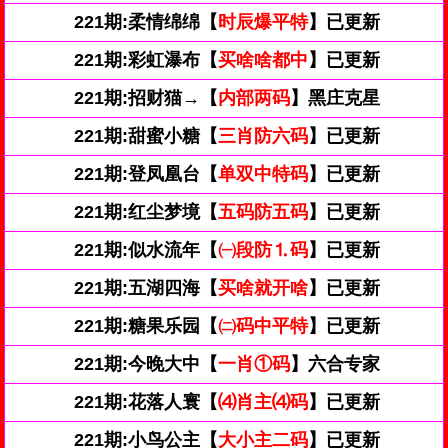
221期:柔情绵绵【
时辰爆平特
】已更新
221期:彩虹瀑布【
买啥啥都中
】已更新
221期:招财猫→【
内部两码
】黑庄克星
221期:甜蜜小糖【
三肖防六码
】已更新
221期:登凤凰台【
单双中特码
】已更新
221期:红尘梦境【
五码防五码
】已更新
221期:似水流年【
㈠段防⒈码
】已更新
221期:五湖四海【
买啥就开啥
】已更新
221期:糖果乐园【
㈡码中平特
】已更新
221期:今晚大中【
一肖①码
】六合专家
221期:花落人寰【
⑷肖主⑷码
】已更新
221期:小鸟公主【
大小主二码
】已更新