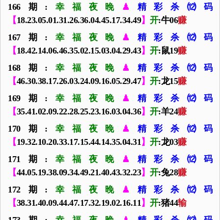
166期:
幸福夜晚
♟
精彩杀⑿码
【
18.23.05.01.31.26.36.04.45.17.34.49
】
开
:牛06
赚
167期:
幸福夜晚
♟
精彩杀⑿码
【
18.42.14.06.46.35.02.15.03.04.29.43
】
开
:鼠19
赚
168期:
幸福夜晚
♟
精彩杀⑿码
【
46.30.38.17.26.03.24.09.16.05.29.47
】
开
:龙15
赚
169期:
幸福夜晚
♟
精彩杀⑿码
【
35.41.02.09.22.28.25.23.16.03.04.36
】
开
:羊24
赚
170期:
幸福夜晚
♟
精彩杀⑿码
【
19.32.10.20.33.17.15.44.14.35.04.31
】
开
:龙03
赚
171期:
幸福夜晚
♟
精彩杀⑿码
【
44.05.19.38.09.34.49.21.40.43.32.23
】
开
:兔28
赚
172期:
幸福夜晚
♟
精彩杀⑿码
【
38.31.40.09.44.47.17.32.19.02.16.11
】
开
:猪44
输