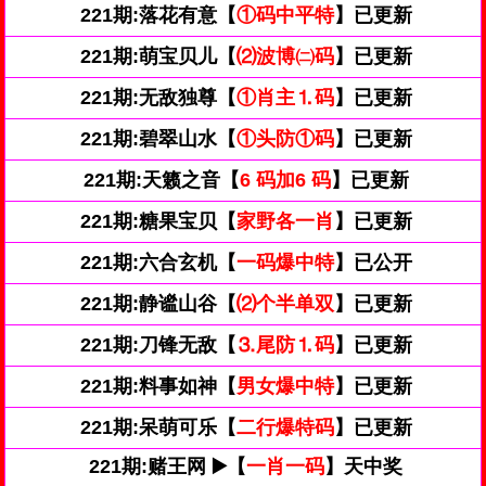
221期:落花有意【
①码中平特
】已更新
221期:萌宝贝儿【
⑵波博㈡码
】已更新
221期:无敌独尊【
①肖主⒈码
】已更新
221期:碧翠山水【
①头防①码
】已更新
221期:天籁之音【
6 码加6 码
】已更新
221期:糖果宝贝【
家野各一肖
】已更新
221期:六合玄机【
一码爆中特
】已公开
221期:静谧山谷【
⑵个半单双
】已更新
221期:刀锋无敌【
⒊尾防⒈码
】已更新
221期:料事如神【
男女爆中特
】已更新
221期:呆萌可乐【
二行爆特码
】已更新
221期:赌王网 ▶️【
一肖一码
】天中奖