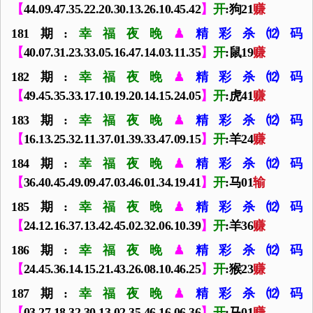
【
44.09.47.35.22.20.30.13.26.10.45.42
】
开
:狗21
赚
181期:
幸福夜晚
♟
精彩杀⑿码
【
40.07.31.23.33.05.16.47.14.03.11.35
】
开
:鼠19
赚
182期:
幸福夜晚
♟
精彩杀⑿码
【
49.45.35.33.17.10.19.20.14.15.24.05
】
开
:虎41
赚
183期:
幸福夜晚
♟
精彩杀⑿码
【
16.13.25.32.11.37.01.39.33.47.09.15
】
开
:羊24
赚
184期:
幸福夜晚
♟
精彩杀⑿码
【
36.40.45.49.09.47.03.46.01.34.19.41
】
开
:马01
输
185期:
幸福夜晚
♟
精彩杀⑿码
【
24.12.16.37.13.42.45.02.32.06.10.39
】
开
:羊36
赚
186期:
幸福夜晚
♟
精彩杀⑿码
【
24.45.36.14.15.21.43.26.08.10.46.25
】
开
:猴23
赚
187期:
幸福夜晚
♟
精彩杀⑿码
【
03.27.18.32.30.13.02.35.46.16.06.36
】
开
:马01
赚