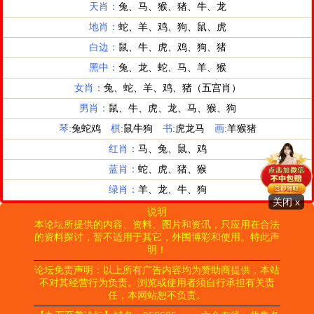
天肖：
兔、马、猴、猪、牛、龙
地肖：
蛇、羊、鸡、狗、鼠、虎
白边：
鼠、牛、虎、鸡、狗、猪
黑中：
兔、龙、蛇、马、羊、猴
女肖：
兔、蛇、羊、鸡、猪（五宫肖）
男肖：
鼠、牛、虎、龙、马、猴、狗
琴:
兔蛇鸡
棋:
鼠牛狗
书:
虎龙马
画:
羊猴猪
红肖：
马、兔、鼠、鸡
蓝肖：
蛇、虎、猪、猴
绿肖：
羊、龙、牛、狗
关闭 x
说明
本论坛所提供的内容、资料、图片和资讯，只应用在合法
的资料探讨，暂不适用于其它，外围博彩和使用。特此声
明！
论坛免责声明：以上所有广告内容均为赞助商提供，本站
不对其经营行为负责。浏览或使用者须自行承担有关责
任，本网站恕不负责。