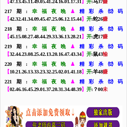
【
47.13.45.11.49.05.41.24.16.01.17.31
】
开
:马37
赚
217期:
幸福夜晚
♟
精彩杀⑿码
【
42.32.41.34.09.45.47.25.06.12.15.44
】
开
:蛇26
赚
218期:
幸福夜晚
♟
精彩杀⑿码
【
45.15.08.27.48.44.29.33.36.13.28.21
】
开
:虎17
赚
219期:
幸福夜晚
♟
精彩杀⑿码
【
32.44.23.08.25.42.13.20.16.47.43.34
】
开
:鼠43
输
220期:
幸福夜晚
♟
精彩杀⑿码
【
10.21.26.13.33.23.32.25.02.01.41.18
】
开
:羊48
赚
221期:
幸福夜晚
♟
精彩杀⑿码
【
02.46.16.45.29.01.37.20.31.34.48.39
】
开
:？00
未