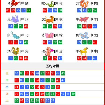
马
[冲 鼠]
蛇
[冲 猪]
龙
[冲 狗]
01
13
25
37
49
02
14
26
38
03
15
27
39
兔
[冲 鸡]
虎
[冲 猴]
牛
[冲 羊]
04
16
28
40
05
17
29
41
06
18
30
42
鼠
[冲 马]
猪
[冲 蛇]
狗
[冲 龙]
07
19
31
43
08
20
32
44
09
21
33
45
鸡
[冲 兔]
猴
[冲 虎]
羊
[冲 牛]
10
22
34
46
11
23
35
47
12
24
36
48
五行对照
金
04
05
12
13
26
27
34
35
42
43
木
08
09
16
17
24
25
38
39
46
47
水
01
14
15
22
23
30
31
44
45
火
02
03
10
11
18
19
32
33
40
41
48
49
土
06
07
20
21
28
29
36
37