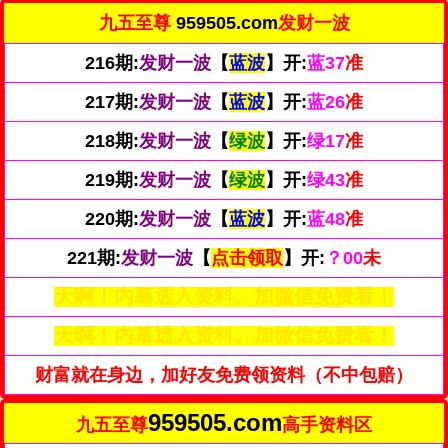
九五至尊
959505.com
发财一波
216期:
发财一波
【
蓝波
】开:
蓝37
准
217期:
发财一波
【
蓝波
】开:
蓝26
准
218期:
发财一波
【
绿波
】开:
绿17
准
219期:
发财一波
【
绿波
】开:
绿43
准
220期:
发财一波
【
蓝波
】开:
蓝48
准
221期:
发财一波
【
点击领取
】开:
？00
未
天啊！内幕透入资料。加微信免费看！
天啊！内幕透入资料。加微信免费看！
财富就在身边，加好友免费领资料（不中包赔）
959505.com
九五至尊
高手资料区