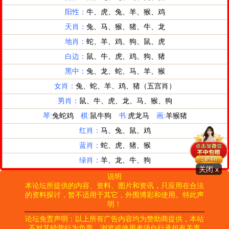
阳性：
牛、虎、兔、羊、猴、鸡
天肖：
兔、马、猴、猪、牛、龙
地肖：
蛇、羊、鸡、狗、鼠、虎
白边：
鼠、牛、虎、鸡、狗、猪
黑中：
兔、龙、蛇、马、羊、猴
女肖：
兔、蛇、羊、鸡、猪（五宫肖）
男肖：
鼠、牛、虎、龙、马、猴、狗
琴:
兔蛇鸡
棋:
鼠牛狗
书:
虎龙马
画:
羊猴猪
红肖：
马、兔、鼠、鸡
蓝肖：
蛇、虎、猪、猴
绿肖：
羊、龙、牛、狗
关闭 x
说明
本论坛所提供的内容、资料、图片和资讯，只应用在合法
的资料探讨，暂不适用于其它，外围博彩和使用。特此声
明！
论坛免责声明：以上所有广告内容均为赞助商提供，本站
不对其经营行为负责。浏览或使用者须自行承担有关责