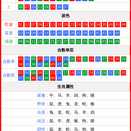
土
06
07
20
21
28
29
36
37
波色
红波
01
02
07
08
12
13
18
19
23
24
29
30
34
35
40
45
46
蓝波
03
04
09
10
14
15
20
25
26
31
36
37
41
42
47
48
绿波
05
06
11
16
17
21
22
27
28
32
33
38
39
43
44
49
合数单双
01
03
05
07
09
10
12
14
16
18
21
23
25
27
29
30
32
合数单
34
36
38
41
43
45
47
49
02
04
06
08
11
13
15
17
19
20
22
24
26
28
31
33
35
合数双
37
39
40
42
44
46
48
生肖属性
家禽：
牛、马、羊、鸡、狗、猪
野兽：
鼠、虎、兔、龙、蛇、猴
吉美：
兔、龙、蛇、马、羊、鸡
凶丑：
鼠、牛、虎、猴、狗、猪
阴性：
鼠、龙、蛇、马、狗、猪