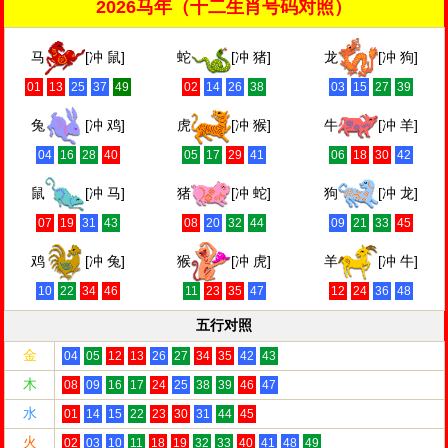
2026马年（十二生肖号码对照）
马
[冲 鼠]
蛇
[冲 猪]
龙
[冲 狗]
01
13
25
37
49
02
14
26
38
03
15
27
39
兔
[冲 鸡]
虎
[冲 猴]
牛
[冲 羊]
04
16
28
40
05
17
29
41
06
18
30
42
鼠
[冲 马]
猪
[冲 蛇]
狗
[冲 龙]
07
19
31
43
08
20
32
44
09
21
33
45
鸡
[冲 兔]
猴
[冲 虎]
羊
[冲 牛]
10
22
34
46
11
23
35
47
12
24
36
48
五行对照
金
04
05
12
13
26
27
34
35
42
43
木
08
09
16
17
24
25
38
39
46
47
水
01
14
15
22
23
30
31
44
45
火
02
03
10
11
18
19
32
33
40
41
48
49