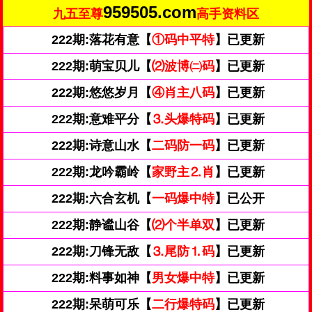
959505.com
九五至尊
高手资料区
222期:落花有意【
①码中平特
】已更新
222期:萌宝贝儿【
⑵波博㈡码
】已更新
222期:悠悠岁月【
④肖主八码
】已更新
222期:意难平分【
⒊头爆特码
】已更新
222期:诗意山水【
二码防一码
】已更新
222期:龙吟霸岭【
家野主⒉肖
】已更新
222期:六合玄机【
一码爆中特
】已公开
222期:静谧山谷【
⑵个半单双
】已更新
222期:刀锋无敌【
⒊尾防⒈码
】已更新
222期:料事如神【
男女爆中特
】已更新
222期:呆萌可乐【
二行爆特码
】已更新