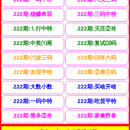
222期:稳赚单双
222期:
三码中特
222期:⒈行中特
222期:灭庄②肖
222期:中奖⑴尾
222期:复试⑶码
222期:⑴波三码
222期:⑶肖六码
222期:友谊平特
222期:②尾①码
222期:大数小数
222期:买啥开啥
222期:
一码中特
222期:吃货平特
222期:禁杀③肖
222期:家禽野兽