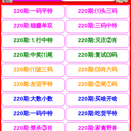
220期:一码平特
220期:⑴头三码
220期:稳赚单双
220期:
三码中特
220期:⒈行中特
220期:灭庄②肖
220期:中奖⑴尾
220期:复试⑶码
220期:⑴波三码
220期:⑶肖六码
220期:友谊平特
220期:②尾①码
220期:大数小数
220期:买啥开啥
220期:
一码中特
220期:吃货平特
220期:禁杀③肖
220期:家禽野兽