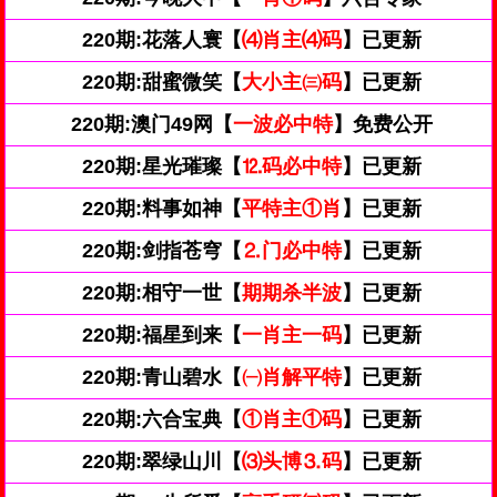
220期:花落人寰【
⑷肖主⑷码
】已更新
220期:甜蜜微笑【
大小主㈢码
】已更新
220期:澳门49网【
一波必中特
】免费公开
220期:星光璀璨【
⒓码必中特
】已更新
220期:料事如神【
平特主①肖
】已更新
220期:剑指苍穹【
⒉门必中特
】已更新
220期:相守一世【
期期杀半波
】已更新
220期:福星到来【
一肖主一码
】已更新
220期:青山碧水【
㈠肖解平特
】已更新
220期:六合宝典【
①肖主①码
】已更新
220期:翠绿山川【
⑶头博⒊码
】已更新