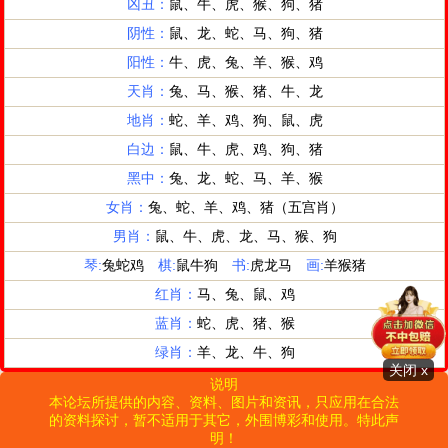
凶丑：
鼠、牛、虎、猴、狗、猪
阴性：
鼠、龙、蛇、马、狗、猪
阳性：
牛、虎、兔、羊、猴、鸡
天肖：
兔、马、猴、猪、牛、龙
地肖：
蛇、羊、鸡、狗、鼠、虎
白边：
鼠、牛、虎、鸡、狗、猪
黑中：
兔、龙、蛇、马、羊、猴
女肖：
兔、蛇、羊、鸡、猪（五宫肖）
男肖：
鼠、牛、虎、龙、马、猴、狗
琴:
兔蛇鸡
棋:
鼠牛狗
书:
虎龙马
画:
羊猴猪
红肖：
马、兔、鼠、鸡
蓝肖：
蛇、虎、猪、猴
绿肖：
羊、龙、牛、狗
关闭 x
说明
本论坛所提供的内容、资料、图片和资讯，只应用在合法
的资料探讨，暂不适用于其它，外围博彩和使用。特此声
明！