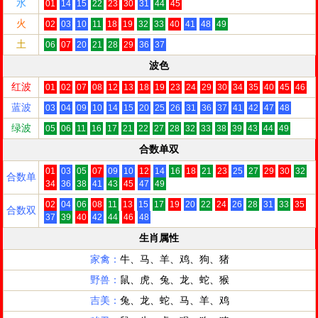
水
01
14
15
22
23
30
31
44
45
火
02
03
10
11
18
19
32
33
40
41
48
49
土
06
07
20
21
28
29
36
37
波色
红波
01
02
07
08
12
13
18
19
23
24
29
30
34
35
40
45
46
蓝波
03
04
09
10
14
15
20
25
26
31
36
37
41
42
47
48
绿波
05
06
11
16
17
21
22
27
28
32
33
38
39
43
44
49
合数单双
01
03
05
07
09
10
12
14
16
18
21
23
25
27
29
30
32
合数单
34
36
38
41
43
45
47
49
02
04
06
08
11
13
15
17
19
20
22
24
26
28
31
33
35
合数双
37
39
40
42
44
46
48
生肖属性
家禽：
牛、马、羊、鸡、狗、猪
野兽：
鼠、虎、兔、龙、蛇、猴
吉美：
兔、龙、蛇、马、羊、鸡