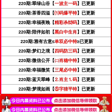
220期:翠绿山谷【
一波主一码
】已更新
220期:茶香四溢【
⑴码爆平特
】已更新
220期:幸福夜晚【
精彩杀⑿码
】已更新
220期:陪伴如初【
黑白中生肖
】已更新
220期:雅有古意≤
单双必中特
≥已更新
220期:梦幻之境【
四码防三码
】已更新
220期:微信公开【
㈡肖稳中特
】已更新
220期:幸福微笑【
三尾必中特
】已更新
220期:蓝天翠峰【
⒉肖主⒈码
】已更新
220期:梦境如画【
⑤字猜平特
】已更新