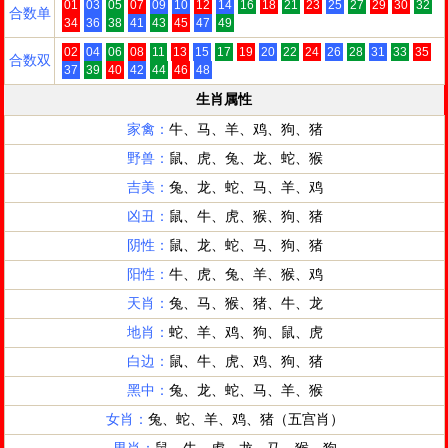
01
03
05
07
09
10
12
14
16
18
21
23
25
27
29
30
32
合数单
34
36
38
41
43
45
47
49
02
04
06
08
11
13
15
17
19
20
22
24
26
28
31
33
35
合数双
37
39
40
42
44
46
48
生肖属性
家禽：
牛、马、羊、鸡、狗、猪
野兽：
鼠、虎、兔、龙、蛇、猴
吉美：
兔、龙、蛇、马、羊、鸡
凶丑：
鼠、牛、虎、猴、狗、猪
阴性：
鼠、龙、蛇、马、狗、猪
阳性：
牛、虎、兔、羊、猴、鸡
天肖：
兔、马、猴、猪、牛、龙
地肖：
蛇、羊、鸡、狗、鼠、虎
白边：
鼠、牛、虎、鸡、狗、猪
黑中：
兔、龙、蛇、马、羊、猴
女肖：
兔、蛇、羊、鸡、猪（五宫肖）