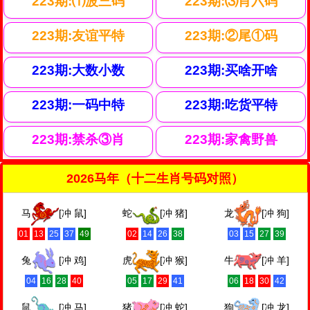
223期:⑴波三码
223期:⑶肖六码
223期:友谊平特
223期:②尾①码
223期:大数小数
223期:买啥开啥
223期:
一码中特
223期:吃货平特
223期:禁杀③肖
223期:家禽野兽
2026马年（十二生肖号码对照）
马
[冲 鼠]
蛇
[冲 猪]
龙
[冲 狗]
01
13
25
37
49
02
14
26
38
03
15
27
39
兔
[冲 鸡]
虎
[冲 猴]
牛
[冲 羊]
04
16
28
40
05
17
29
41
06
18
30
42
鼠
[冲 马]
猪
[冲 蛇]
狗
[冲 龙]