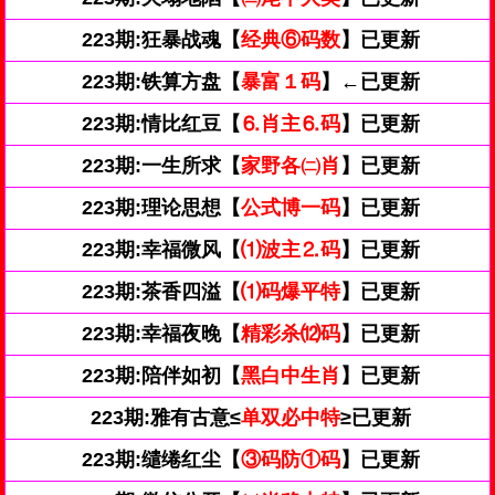
223期:狂暴战魂【
经典⑥码数
】已更新
223期:铁算方盘【
暴富１码
】←已更新
223期:情比红豆【
⒍肖主⒍码
】已更新
223期:一生所求【
家野各㈡肖
】已更新
223期:理论思想【
公式博一码
】已更新
223期:幸福微风【
⑴波主⒉码
】已更新
223期:茶香四溢【
⑴码爆平特
】已更新
223期:幸福夜晚【
精彩杀⑿码
】已更新
223期:陪伴如初【
黑白中生肖
】已更新
223期:雅有古意≤
单双必中特
≥已更新
223期:缱绻红尘【
③码防①码
】已更新