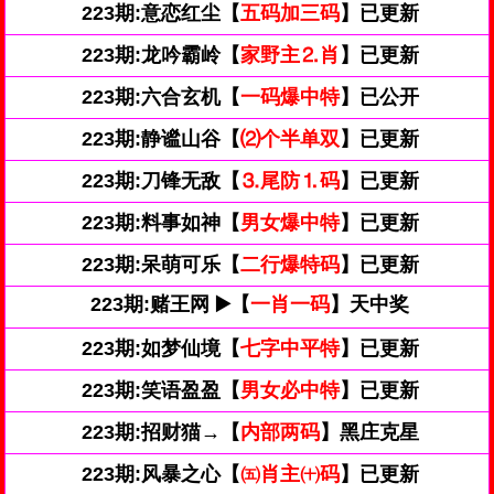
223期:意恋红尘【
五码加三码
】已更新
223期:龙吟霸岭【
家野主⒉肖
】已更新
223期:六合玄机【
一码爆中特
】已公开
223期:静谧山谷【
⑵个半单双
】已更新
223期:刀锋无敌【
⒊尾防⒈码
】已更新
223期:料事如神【
男女爆中特
】已更新
223期:呆萌可乐【
二行爆特码
】已更新
223期:赌王网 ▶️【
一肖一码
】天中奖
223期:如梦仙境【
七字中平特
】已更新
223期:笑语盈盈【
男女必中特
】已更新
223期:招财猫→【
内部两码
】黑庄克星
223期:风暴之心【
㈤肖主㈩码
】已更新