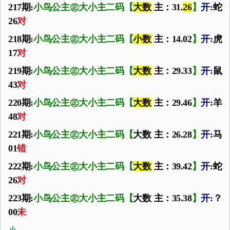
217期:
小鸟公主
㊣
大小主二码
【
大数
主：31.
26
】
开
:蛇
26
对
218期:
小鸟公主
㊣
大小主二码
【
小数
主：14.02
】
开
:虎
17
对
219期:
小鸟公主
㊣
大小主二码
【
大数
主：29.33
】
开
:鼠
43
对
220期:
小鸟公主
㊣
大小主二码
【
大数
主：29.46
】
开
:羊
48
对
221期:
小鸟公主
㊣
大小主二码
【
大数 主：26.28
】
开
:马
01
错
222期:
小鸟公主
㊣
大小主二码
【
大数
主：39.42
】
开
:蛇
26
对
223期:
小鸟公主
㊣
大小主二码
【
大数 主：35.38
】
开
:？
00
未