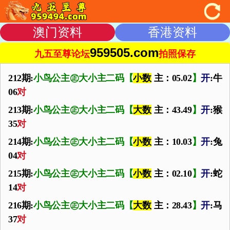
澳门资料
香港资料
959505.com
九五至尊论坛
拍照保存
212期:
小鸟公主
㊣
大小主二码
【
小数
主：05.02
】
开
:牛
06
对
213期:
小鸟公主
㊣
大小主二码
【
大数
主：43.49
】
开
:猴
35
对
214期:
小鸟公主
㊣
大小主二码
【
小数
主：10.03
】
开
:兔
04
对
215期:
小鸟公主
㊣
大小主二码
【
小数
主：02.10
】
开
:蛇
14
对
216期:
小鸟公主
㊣
大小主二码
【
大数
主：28.43
】
开
:马
37
对